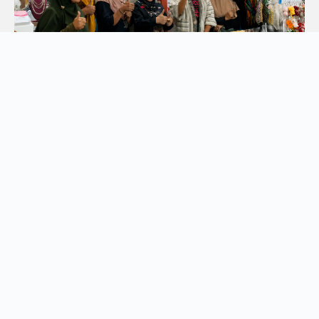
News
Jogja TCTI Expo & Jogja Paradise 2026
Hadirkan Semangat Kolaborasi, UMKM,
dan Pariwisata di Plaza Malioboro
Beragam produk unggulan, potensi pariwisata, ekonomi
kreatif, hingga UMKM dari berbagai daerah dipamerkan
pada kegiatan
READ MORE