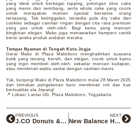
yang ideal untuk berbagai topping, potongan slice cake
yang manis dan seimbang, serta whole cake yang cocok
untuk merayakan momen spesial bersama orang
tersayang. Tak ketinggalan, tersedia pula dry cake dan
cookies sebagai camilan ringan dengan cita rasa premium
yang pas untuk oleh-oleh. Bagi kamu yang mencari
bingkisan elegan, Mako juga menawarkan hampers cantik
berisi aneka produk andalan mereka.
Tempat Nyaman di Tengah Kota Jogja
Gerai Mako di Plaza Malioboro menghadirkan suasana
butik yang tenang, bersih, dan elegan, cocok untuk kamu
yang ingin membeli oleh-oleh, sekadar mencari kudapan,
atau menikmati waktu santai dengan camilan manis.
Yuk, kunjungi Mako di Plaza Malioboro mulai 28 Maret 2025
dan temukan pengalaman baru menikmati roti dan kue
berkualitas ala Jepang!
📍 Lokasi: Lantai UG, Plaza Malioboro, Yogyakarta
PREVIOUS
NEXT
J.CO Donuts & Coffee Hadir di Plaza Malioboro – Lebih dari Sekadar Donat Bersiaplah, Plaza Malioboro semakin manis!
New Balance Hadir di Plaza Malioboro: Lebih dari Sekadar Brand, Ini Gaya Hidup