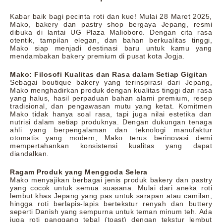
Kabar baik bagi pecinta roti dan kue! Mulai 28 Maret 2025,
Mako, bakery dan pastry shop bergaya Jepang, resmi
dibuka di lantai UG Plaza Malioboro. Dengan cita rasa
otentik, tampilan elegan, dan bahan berkualitas tinggi,
Mako siap menjadi destinasi baru untuk kamu yang
mendambakan bakery premium di pusat kota Jogja.
Mako: Filosofi Kualitas dan Rasa dalam Setiap Gigitan
Sebagai boutique bakery yang terinspirasi dari Jepang,
Mako menghadirkan produk dengan kualitas tinggi dan rasa
yang halus, hasil perpaduan bahan alami premium, resep
tradisional, dan pengawasan mutu yang ketat. Komitmen
Mako tidak hanya soal rasa, tapi juga nilai estetika dan
nutrisi dalam setiap produknya. Dengan dukungan tenaga
ahli yang berpengalaman dan teknologi manufaktur
otomatis yang modern, Mako terus berinovasi demi
mempertahankan konsistensi kualitas yang dapat
diandalkan.
Ragam Produk yang Menggoda Selera
Mako menyajikan berbagai jenis produk bakery dan pastry
yang cocok untuk semua suasana. Mulai dari aneka roti
lembut khas Jepang yang pas untuk sarapan atau camilan,
hingga roti berlapis-lapis bertekstur renyah dan buttery
seperti Danish yang sempurna untuk teman minum teh. Ada
juga roti panggang tebal (toast) dengan tekstur lembut