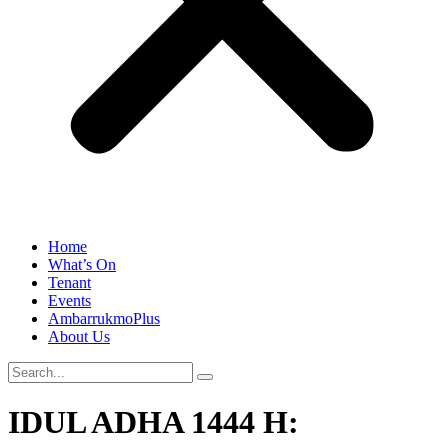
Home
What’s On
Tenant
Events
AmbarrukmoPlus
About Us
IDUL ADHA 1444 H: