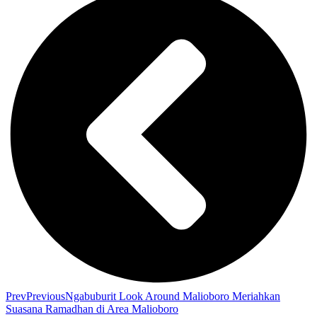
Prev
Previous
Ngabuburit Look Around Malioboro Meriahkan
Suasana Ramadhan di Area Malioboro