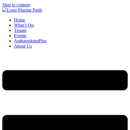
Skip to content
Home
What’s On
Tenant
Events
AmbarrukmoPlus
About Us