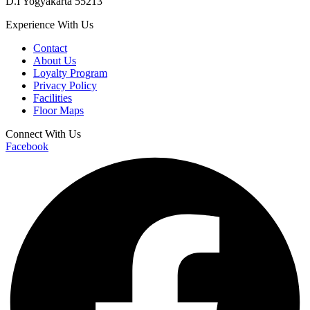
D.I Yogyakarta 55213
Experience With Us
Contact
About Us
Loyalty Program
Privacy Policy
Facilities
Floor Maps
Connect With Us
Facebook