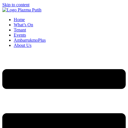
Skip to content
Home
What’s On
Tenant
Events
AmbarrukmoPlus
About Us