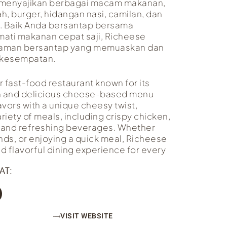
y menyajikan berbagai macam makanan,
, burger, hidangan nasi, camilan, dan
 Baik Anda bersantap bersama
mati makanan cepat saji, Richeese
laman bersantap yang memuaskan dan
p kesempatan.
r fast-food restaurant known for its
en and delicious cheese-based menu
avors with a unique cheesy twist,
iety of meals, including crispy chicken,
s, and refreshing beverages. Whether
iends, or enjoying a quick meal, Richeese
nd flavorful dining experience for every
AT:
VISIT WEBSITE