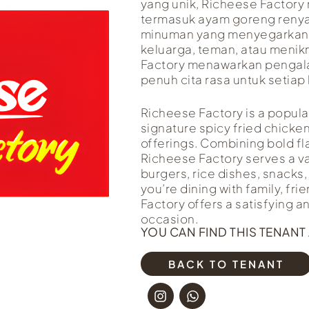
yang unik, Richeese Factor
termasuk ayam goreng renyah
minuman yang menyegarkan.
keluarga, teman, atau menik
Factory menawarkan penga
penuh cita rasa untuk setia
Richeese Factory is a popula
signature spicy fried chick
offerings. Combining bold fl
Richeese Factory serves a var
burgers, rice dishes, snack
you’re dining with family, fr
Factory offers a satisfying a
occasion.
YOU CAN FIND THIS TENANT 
BACK TO TENANT