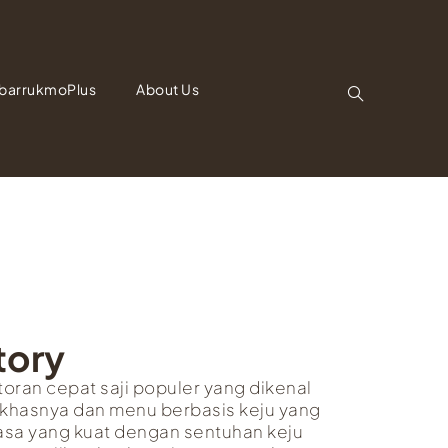
barrukmoPlus
About Us
tory
oran cepat saji populer yang dikenal
khasnya dan menu berbasis keju yang
asa yang kuat dengan sentuhan keju