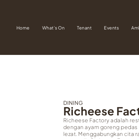
Home
What’s On
Tenant
Events
Am
DINING
Richeese Fac
Richeese Factory adalah rest
dengan ayam goreng pedas 
lezat. Menggabungkan cita r