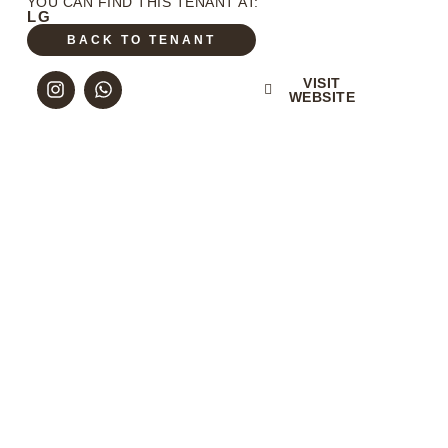
YOU CAN FIND THIS TENANT AT:
LG
BACK TO TENANT
VISIT
WEBSITE