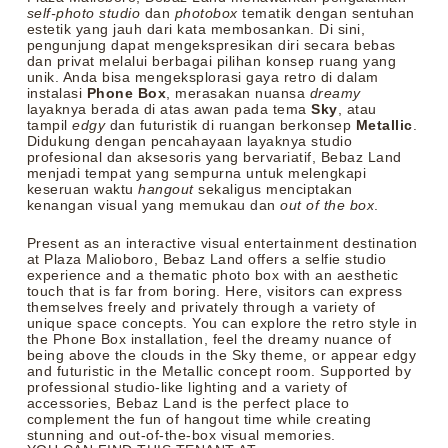
self-photo studio
dan
photobox
tematik dengan sentuhan
estetik yang jauh dari kata membosankan. Di sini,
pengunjung dapat mengekspresikan diri secara bebas
dan privat melalui berbagai pilihan konsep ruang yang
unik. Anda bisa mengeksplorasi gaya retro di dalam
instalasi
Phone Box
, merasakan nuansa
dreamy
layaknya berada di atas awan pada tema
Sky
, atau
tampil
edgy
dan futuristik di ruangan berkonsep
Metallic
.
Didukung dengan pencahayaan layaknya studio
profesional dan aksesoris yang bervariatif, Bebaz Land
menjadi tempat yang sempurna untuk melengkapi
keseruan waktu
hangout
sekaligus menciptakan
kenangan visual yang memukau dan
out of the box
.
Present as an interactive visual entertainment destination
at Plaza Malioboro, Bebaz Land offers a selfie studio
experience and a thematic photo box with an aesthetic
touch that is far from boring. Here, visitors can express
themselves freely and privately through a variety of
unique space concepts. You can explore the retro style in
the Phone Box installation, feel the dreamy nuance of
being above the clouds in the Sky theme, or appear edgy
and futuristic in the Metallic concept room. Supported by
professional studio-like lighting and a variety of
accessories, Bebaz Land is the perfect place to
complement the fun of hangout time while creating
stunning and out-of-the-box visual memories.